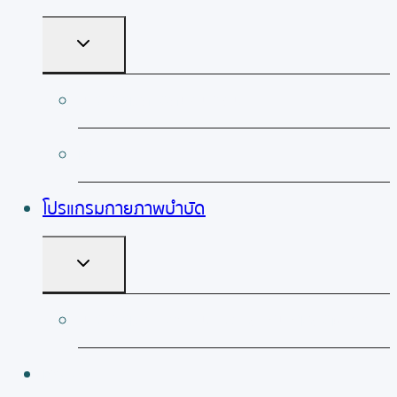
TOGGLE
CHILD
MENU
โปรแกรมค้างคืน/ไปกลับ
ห้องพัก
โปรแกรมกายภาพบำบัด
TOGGLE
CHILD
MENU
โปรแกรมกายภาพบำบัดและฟื้นฟูหลังผ่าตัด
ห้องพัก